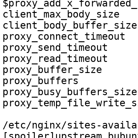
$proxy_add_x_forwarded_f
client_max_body_size   
client_body_buffer_size
proxy_connect_timeout  
proxy_send_timeout     
proxy_read_timeout     
proxy_buffer_size      
proxy_buffers          
proxy_busy_buffers_size
proxy_temp_file_write_s
/etc/nginx/sites-availa
[spoiler]upstream bubun