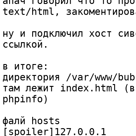
апач говорил что то про
text/html, закоментиров
ну и подключил хост сив
ссылкой. 

в итоге:

директория /var/www/bubu
там лежит index.html (в
phpinfo)

фалй hosts

[spoiler]127.0.0.1	localhost.localdomain 