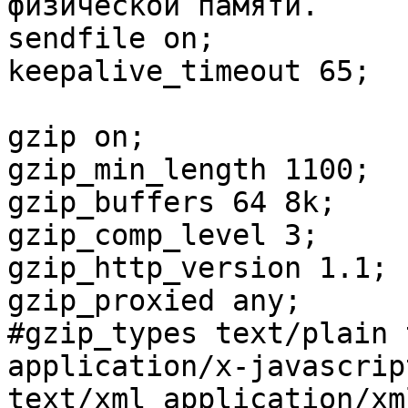
физической памяти.

sendfile on;

keepalive_timeout 65;

gzip on;

gzip_min_length 1100;

gzip_buffers 64 8k;

gzip_comp_level 3;

gzip_http_version 1.1;

gzip_proxied any;

#gzip_types text/plain 
application/x-javascript
text/xml application/xm