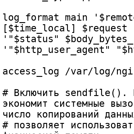
log_format main '$remot
[$time_local] $request '
'"$status" $body_bytes_
'"$http_user_agent" "$h
access_log /var/log/ngi
# Включить sendfile(). 
экономит системные вызо
число копирований данных
# позволяет использоват