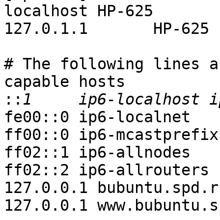
localhost HP-625

127.0.1.1	HP-625

# The following lines a
capable hosts

::
fe00::0 ip6-localnet

ff00::0 ip6-mcastprefix

ff02::1 ip6-allnodes

ff02::2 ip6-allrouters

127.0.0.1 bubuntu.spd.ru
127.0.0.1 www.bubuntu.s