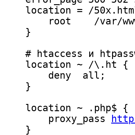
    location = /50x.html {

        root    /var/www/nginx-default;

    }

    # htaccess и htpasswd не отдаем

    location ~ /\.ht {

        deny  all;

    }

    location ~ .php$ {

        proxy_pass 
http
    }
