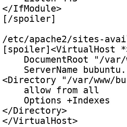
</IfModule>

[/spoiler]

/etc/apache2/sites-avai
[spoiler]<VirtualHost *>
    DocumentRoot "/var/www/bubuntu"

    ServerName bubuntu.spb.ru

<Directory "/var/www/bu
    allow from all

    Options +Indexes

</Directory>

</VirtualHost>
