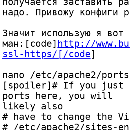
получается заставить ра
надо. Привожу конфиги р
Значит использую я вот э
ман:[code]
http://www.bu
ssl-https/[/code
]

nano /etc/apache2/ports
[spoiler]# If you just 
ports here, you will

likely also

# have to change the Vi
# /etc/apache2/sites-en