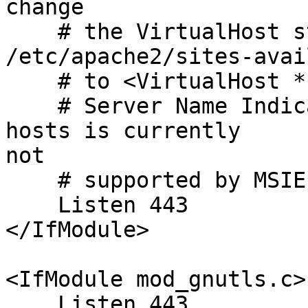
change

    # the VirtualHost statement in

/etc/apache2/sites-avai
    # to <VirtualHost *:443>

    # Server Name Indication for SSL named virtual 
hosts is currently

not

    # supported by MSIE on Windows XP.

    Listen 443

</IfModule>

<IfModule mod_gnutls.c>

    Listen 443
