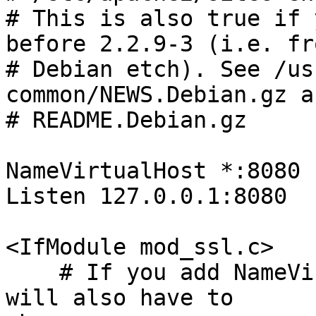
# This is also true if 
before 2.2.9-3 (i.e. fro
# Debian etch). See /us
common/NEWS.Debian.gz an
# README.Debian.gz

NameVirtualHost *:8080

Listen 127.0.0.1:8080

<IfModule mod_ssl.c>

    # If you add NameVirtualHost *:443 here, you 
will also have to
