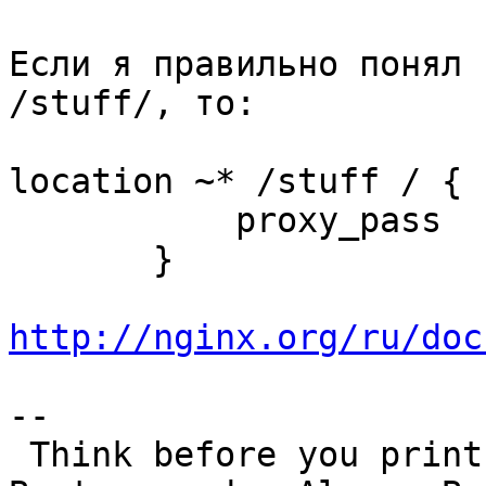
Если я правильно понял 
/stuff/, то:

location ~* /stuff / {

           proxy_pass 
       }

http://nginx.org/ru/doc
-- 

 Think before you print.
