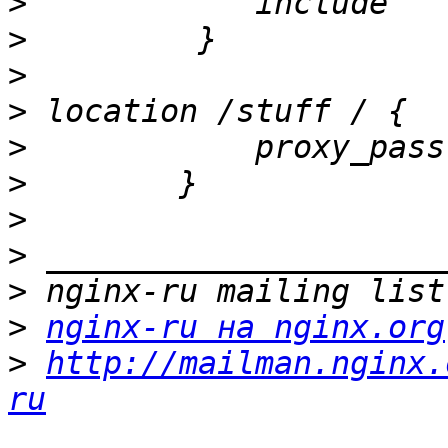
>
>
>
>
>
            proxy_pass
>
>
>
>
>
nginx-ru на nginx.org
>
http://mailman.nginx.
ru