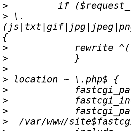
>
>
 \.
(js|txt|gif|jpg|jpeg|pn
>
>
>
>
>
>
>
>