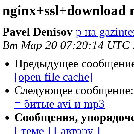
nginx+ssl+download 
Pavel Denisov
p на gazinte
Вт Мар 20 07:20:14 UTC 
Предыдущее сообщени
[open file cache]
Следующее сообщение
= битые avi и mp3
Сообщения, упорядоч
[ теме ]
[ автору ]