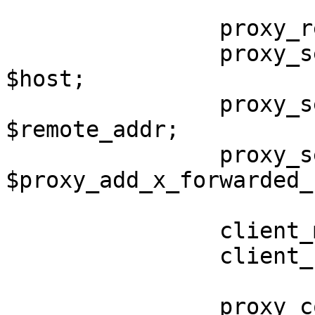
                proxy_redirect     off;

                proxy_set_header   Host             
$host;

                proxy_set_header   X-Real-IP        
$remote_addr;

                proxy_set_header   X-Forwarded-For

$proxy_add_x_forwarded_f
                client_max_body_size       10m;

                client_body_buffer_size    128k;

                proxy_connect_timeout      90;
