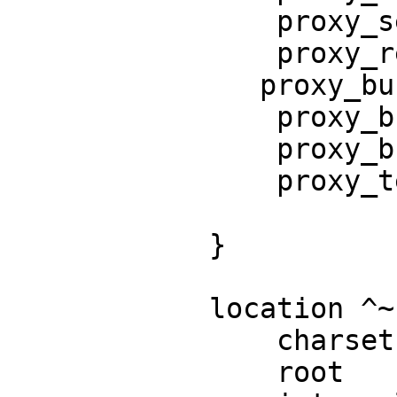
                proxy_send_timeout         90;

                proxy_read_timeout         90;

               proxy_buffer_size          4k;

                proxy_buffers              4 32k;

                proxy_busy_buffers_size    64k;

                proxy_temp_file_write_size 64k;

            }

            location ^~ /files {

                charset utf-8;

                root       /srv;
