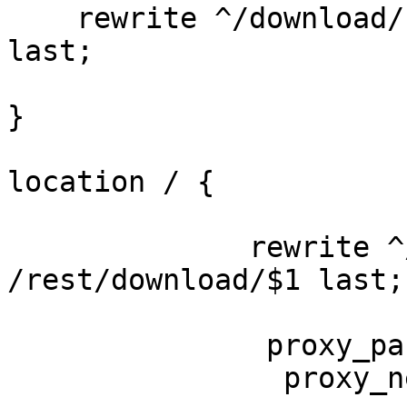
    rewrite ^/download/(.*) /rest/download/$1 
last;

}

location / {

              rewrite ^/download/(.*) 
/rest/download/$1 last;

               prox
                proxy_next_upstream error timeout;
