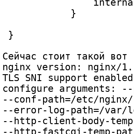
                internal;

            }

 }

Сейчас стоит такой вот 
nginx version: nginx/1.1
TLS SNI support enabled

configure arguments: --
--conf-path=/etc/nginx/
--error-log-path=/var/l
--http-client-body-temp
--http-fastcgi-temp-pat