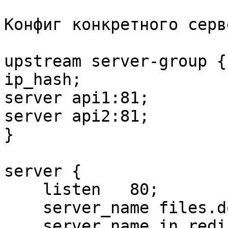
Конфиг конкретного серв
upstream server-group {

ip_hash;

server api1:81;

server api2:81;

}

server {

    listen   80;

    server_name files.domainname.com;

    server_name_in_redirect off;
