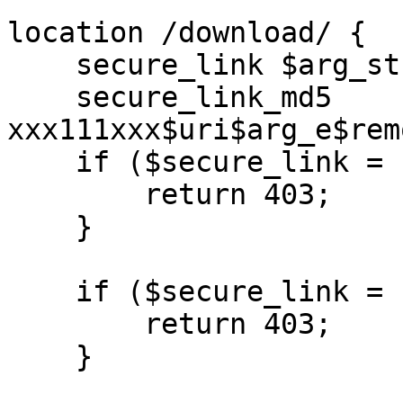
location /download/ {

    secure_link $arg_st,$arg_e;

    secure_link_md5 
xxx111xxx$uri$arg_e$rem
    if ($secure_link = "") {

        return 403;

    }

    if ($secure_link = "0") {

        return 403;

    }
