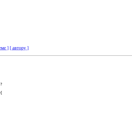
еме ]
[ автору ]
?
