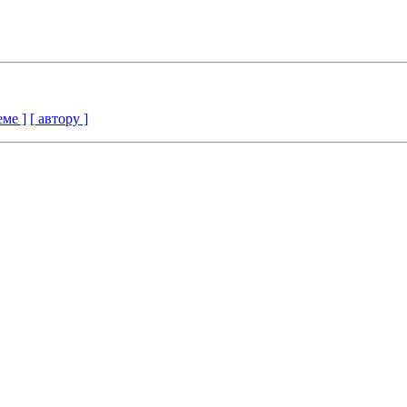
еме ]
[ автору ]