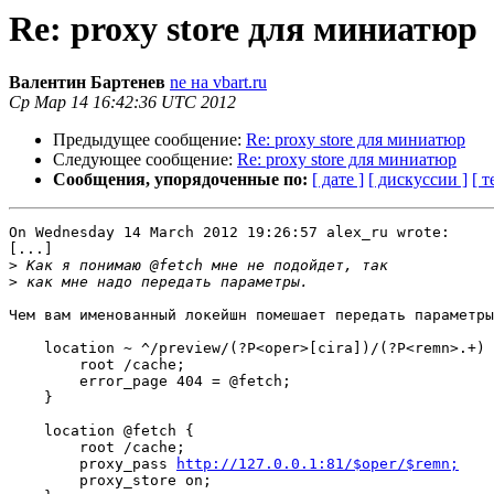
Re: proxy store для миниатюр
Валентин Бартенев
ne на vbart.ru
Ср Мар 14 16:42:36 UTC 2012
Предыдущее сообщение:
Re: proxy store для миниатюр
Следующее сообщение:
Re: proxy store для миниатюр
Сообщения, упорядоченные по:
[ дате ]
[ дискуссии ]
[ т
On Wednesday 14 March 2012 19:26:57 alex_ru wrote:

[...]

>
>
Чем вам именованный локейшн помешает передать параметры
    location ~ ^/preview/(?P<oper>[cira])/(?P<remn>.+) {

        root /cache;

        error_page 404 = @fetch;

    }

    location @fetch {

        root /cache;

        proxy_pass 
http://127.0.0.1:81/$oper/$remn;
        proxy_store on;
