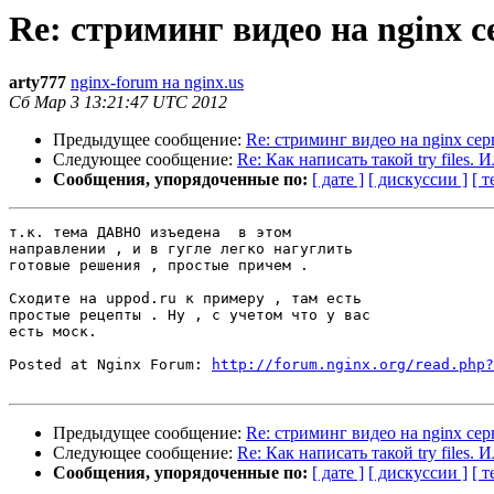
Re: стриминг видео на nginx с
arty777
nginx-forum на nginx.us
Сб Мар 3 13:21:47 UTC 2012
Предыдущее сообщение:
Re: стриминг видео на nginx сер
Следующее сообщение:
Re: Как написать такой try files.
Сообщения, упорядоченные по:
[ дате ]
[ дискуссии ]
[ т
т.к. тема ДАВНО изъедена  в этом

направлении , и в гугле легко нагуглить

готовые решения , простые причем . 

Сходите на uppod.ru к примеру , там есть

простые рецепты . Ну , с учетом что у вас

есть моск.

Posted at Nginx Forum: 
http://forum.nginx.org/read.php?
Предыдущее сообщение:
Re: стриминг видео на nginx сер
Следующее сообщение:
Re: Как написать такой try files.
Сообщения, упорядоченные по:
[ дате ]
[ дискуссии ]
[ т