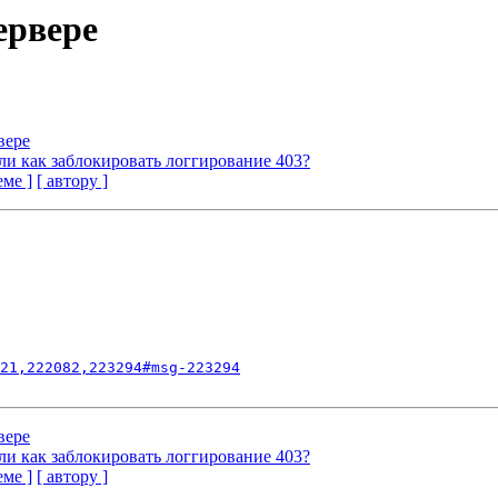
ервере
вере
 Или как заблокировать логгирование 403?
еме ]
[ автору ]
21,222082,223294#msg-223294
вере
 Или как заблокировать логгирование 403?
еме ]
[ автору ]