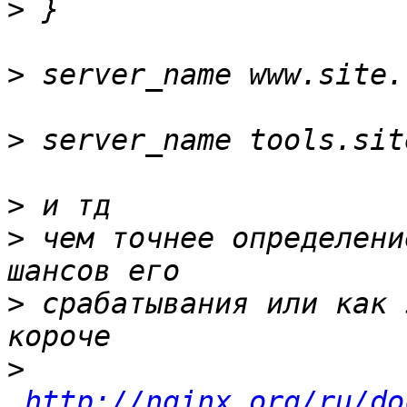
>
>
>
>
>
 чем точнее определени
>
 срабатывания или как 
>
http://nginx.org/ru/do