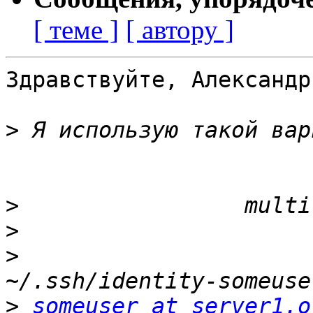
[ теме ]
[ автору ]
Здравствуйте, Александр.
>
>
>
>
                      
>
someuser at server1.o