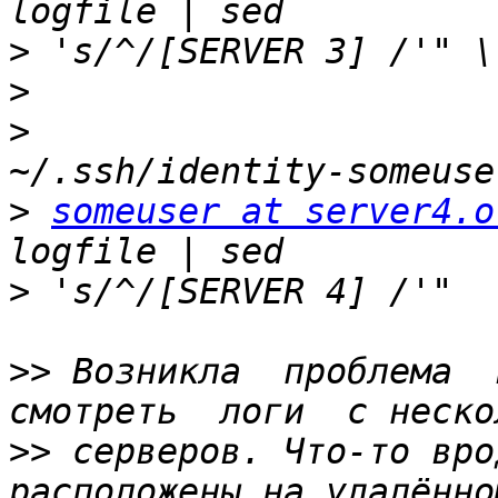
>
>
>
                      
>
someuser at server4.o
>
>>
 Возникла  проблема  в
>>
 серверов. Что-то вро