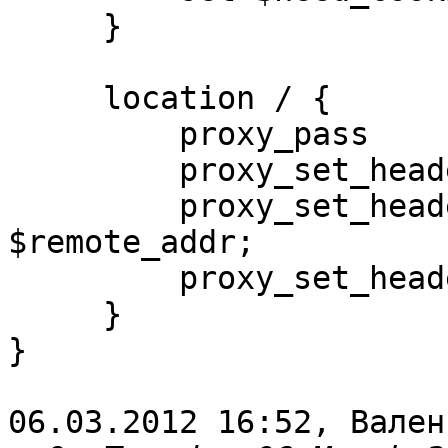
     }

     location / {

         proxy_pass  
         proxy_set_header  Host       $host;

         proxy_set_header  X-Real-IP  
$remote_addr;

         proxy_set_header Cookie $need_cookie;

     }

}

06.03.2012 16:52, Вален