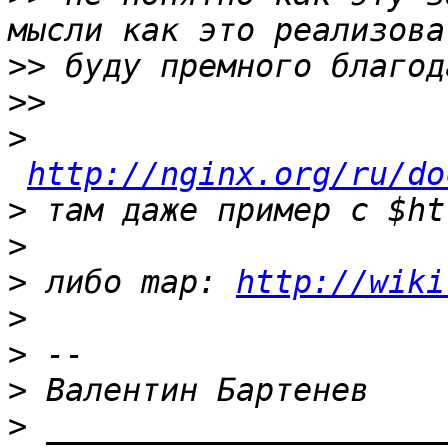
>>
>>
>
http://nginx.org/ru/do
>
>
>
 либо map: 
http://wiki
>
>
>
>