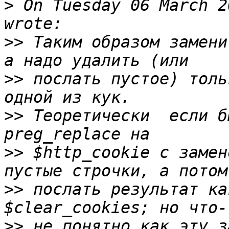
>
 On Tuesday 06 March 2
>>
 Таким образом замени
>>
 послать пустое) толь
>>
 Теоретически  если б
>>
 $http_cookie с замен
>>
 послать результат ка
>>
 не понятно как эту з