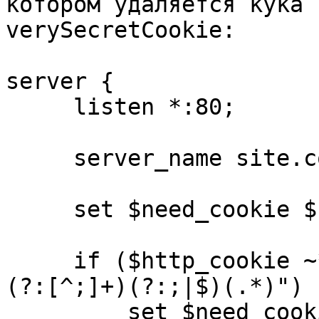
котором удаляется кука 

verySecretCookie:

server {

     listen *:80;

     server_name site.com;

     set $need_cookie $http_cookie;

     if ($http_cookie ~* "(.*?)verySecretCookie=
(?:[^;]+)(?:;|$)(.*)") {
         set $need_cookie $1$2;
