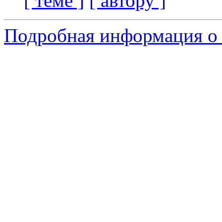
[ теме ]
[ автору ]
Подробная информация о 