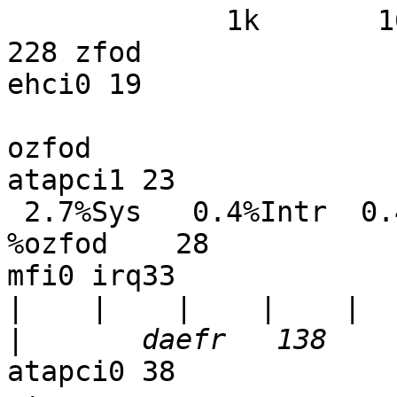
             1k       16k  511 6207 2048  803  445    
228 zfod       

ehci0 19

ozfod      

atapci1 23

 2.7%Sys   0.4%Intr  0.4%User  0.0%Nice 96.5%Idle        
%ozfod    28

mfi0 irq33

|
    |    |    |    |    
atapci0 38
