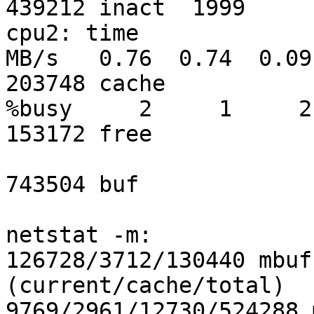
439212 inact  1999

cpu2: time

MB/s   0.76  0.74  0.09  1.51           
203748 cache

%busy     2     1     2     8           
153172 free

743504 buf

netstat -m:

126728/3712/130440 mbuf
(current/cache/total)

9769/2961/12730/524288 