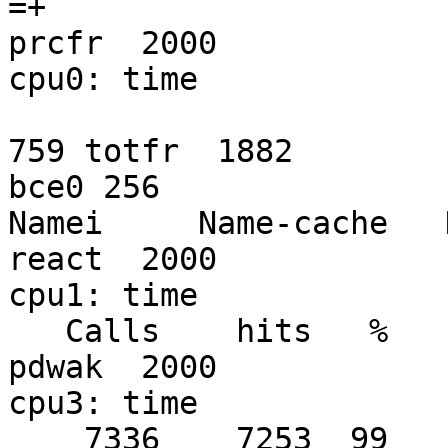
=+                                                        
prcfr  2000

cpu0: time

                              
759 totfr  1882

bce0 256

Namei     Name-cache   Dir-
react  2000

cpu1: time

   Calls    hits   %    hits   %    101337 numvn          
pdwak  2000

cpu3: time

    7336    7253  99                 51609 frevn          