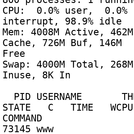
CPU:  0.0% user,  0.0% 
interrupt, 98.9% idle

Mem: 4008M Active, 462M
Cache, 726M Buf, 146M

Free

Swap: 4000M Total, 268M
Inuse, 8K In

  PID USERNAME       THR PRI NICE   SIZE    RES 
STATE   C   TIME   WCPU

COMMAND

73145 www              