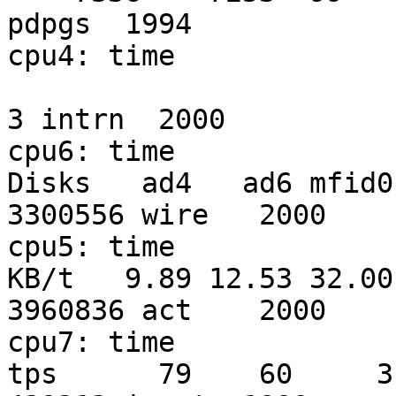
pdpgs  1994

cpu4: time

3 intrn  2000

cpu6: time

Disks   ad4   ad6 mfid0 mfid1          
3300556 wire   2000

cpu5: time

KB/t   9.89 12.53 32.00   101          
3960836 act    2000

cpu7: time

tps      79    60     3    15           