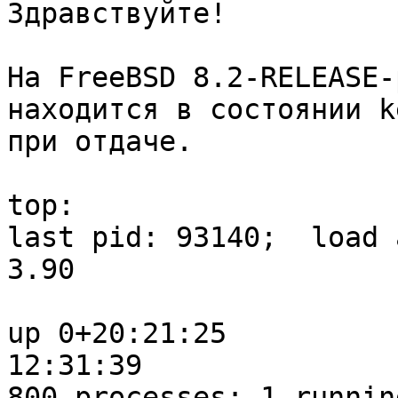
Здравствуйте!

На FreeBSD 8.2-RELEASE-
находится в состоянии k
при отдаче.

top:

last pid: 93140;  load a
3.90                    
up 0+20:21:25 

12:31:39

800 processes: 1 runnin