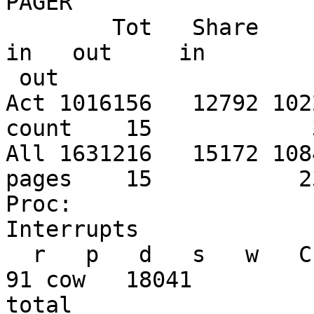
PAGER

        Tot   Share      Tot    Share    Free           
in   out     in 

 out

Act 1016156   12792 1022
count    15            3
All 1631216   15172 1084906k 
pages    15           23
Proc:                                                           

Interrupts

  r   p   d   s   w   Csw  Trp  Sys  Int  Sof  Flt     
91 cow   18041

total
