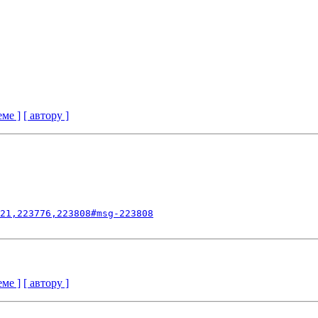
еме ]
[ автору ]
21,223776,223808#msg-223808
еме ]
[ автору ]