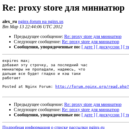
Re: proxy store для миниатюр
alex_ru
nginx-forum на nginx.us
Вт Мар 13 22:44:06 UTC 2012
Предыдущее сообщение:
Re: proxy store для миниатюр
Следующее сообщение:
Re: proxy store для миниатюр
Сообщения, упорядоченные по:
[ дате ]
[ дискуссии ]
[ т
expires max; 

добавил эту строчку, за последний час

миниатюры не пропадали, надеюсь, что

дальше все будет гладко и кэш таки

работает

Posted at Nginx Forum: 
http://forum.nginx.org/read.php?
Предыдущее сообщение:
Re: proxy store для миниатюр
Следующее сообщение:
Re: proxy store для миниатюр
Сообщения, упорядоченные по:
[ дате ]
[ дискуссии ]
[ т
Подробная информация о списке рассылки nginx-ru