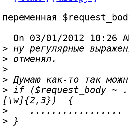
переменная $request_bod
  On 03/01/2012 10:26 AM, Craken wrote:

>
>
>
>
>
 if ($request_body ~ .
>
>