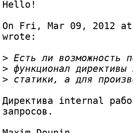
Hello!

On Fri, Mar 09, 2012 at
wrote:

>
>
>
Директива internal рабо
запросов.

Maxim Dounin
