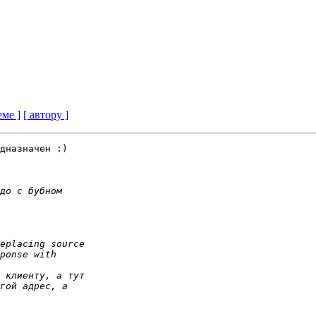
еме ]
[ автору ]
дназначен :)
