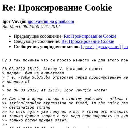
Re: Проксирование Cookie
Igor Vavrjin
igor.vavrjin на gmail.com
Вт Мар 6 08:23:50 UTC 2012
Предыдущее сообщение:
Re: Проксирование Cookie
Следующее сообщение:
Re: Проксирование Cookie
Сообщения, упорядоченные по:
[ дате ]
[ дискуссии ]
[ т
Ну я так понимаю что он просто немного не для этого пре
06.03.2012 15:22, Alexey V. Karagodov пишет:

>
>
>
>
>
>
>>
>>
>>
>>
>>
>>
>>