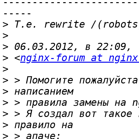
-----------------------
-----

>
>
>
>
 <
nginx-forum at nginx
>
>
>
>
>
>
>