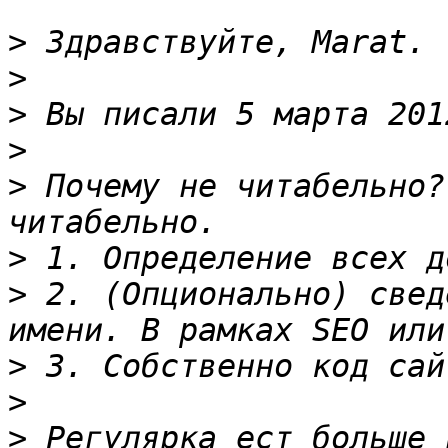
>
>
>
>
>
 Почему не читабельно?
>
>
 2. (Опционально) свед
>
>
>
 Регулярка ест больше 