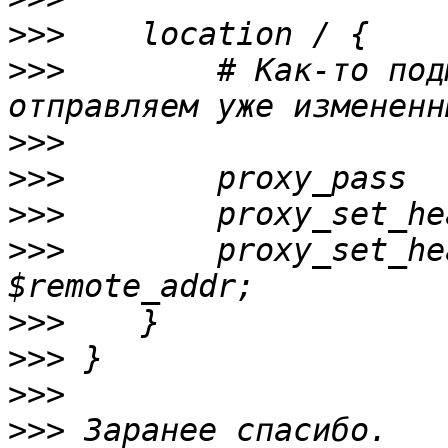
>>>
>>>
        # Как-то под
>>>
>>>
        proxy_pass  
>>>
>>>
        proxy_set_hea
>>>
>>>
>>>
>>>