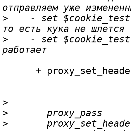
>
    - set $cookie_test
>
    - set $cookie_test
      + proxy_set_header Cookie 123;

>
>
       proxy_pass     
>