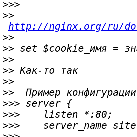
>>>
>>
http://nginx.org/ru/do
>>
>>
>>
>>
>>
>>
>>>
>>>
>>>
>>>