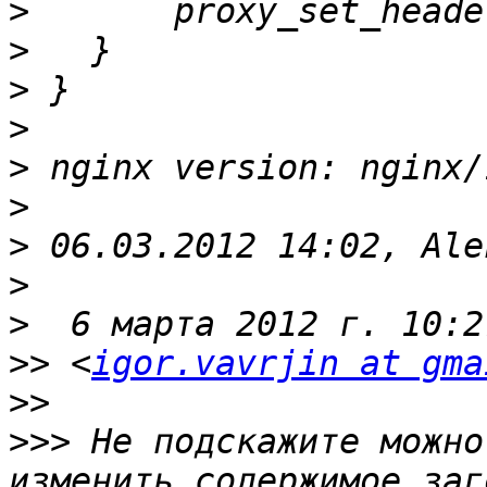
>
>
>
>
>
>
>
>
>
>>
 <
igor.vavrjin at gma
>>
>>>
 Не подскажите можно