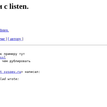
с listen.
isten.
еме ]
[ автору ]
ssl
 чем дублировать

t sysoev.ru
> написал:
