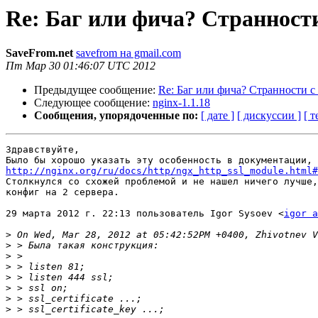
Re: Баг или фича? Странности 
SaveFrom.net
savefrom на gmail.com
Пт Мар 30 01:46:07 UTC 2012
Предыдущее сообщение:
Re: Баг или фича? Странности с l
Следующее сообщение:
nginx-1.1.18
Сообщения, упорядоченные по:
[ дате ]
[ дискуссии ]
[ т
Здравствуйте,

http://nginx.org/ru/docs/http/ngx_http_ssl_module.html#

Столкнулся со схожей проблемой и не нашел ничего лучше,
конфиг на 2 сервера.

29 марта 2012 г. 22:13 пользователь Igor Sysoev <
igor a
>
>
>
>
>
>
>
>