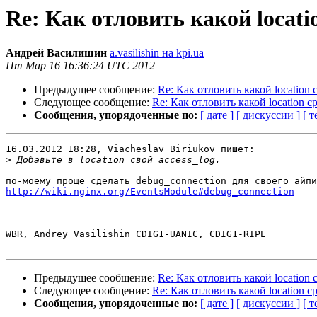
Re: Как отловить какой locat
Андрей Василишин
a.vasilishin на kpi.ua
Пт Мар 16 16:36:24 UTC 2012
Предыдущее сообщение:
Re: Как отловить какой location
Следующее сообщение:
Re: Как отловить какой location с
Сообщения, упорядоченные по:
[ дате ]
[ дискуссии ]
[ т
16.03.2012 18:28, Viacheslav Biriukov пишет:

>
http://wiki.nginx.org/EventsModule#debug_connection
-- 

WBR, Andrey Vasilishin CDIG1-UANIC, CDIG1-RIPE

Предыдущее сообщение:
Re: Как отловить какой location
Следующее сообщение:
Re: Как отловить какой location с
Сообщения, упорядоченные по:
[ дате ]
[ дискуссии ]
[ т