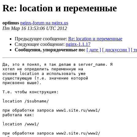
Re: location и переменные
optimus
nginx-forum на nginx.us
Пт Мар 16 13:53:06 UTC 2012
Предыдущее сообщение:
Re: location и переменные
Следующее сообщение:
nginx-1.1.17
Сообщения, упорядоченные по:
[ дате ]
[ дискуссии ]
[ т
Да, это я понял, я так делаю в server_name. Я

хотел не определить переменную на

основе location а использовать уже

существующую (т.е. значение которой

присвоено выше).

Т.е. чтобы конструкция:

location /$subname/

при обработке запроса www1.site.ru/www1/

работала как:

location /www1/

при обработке запроса www2.site.ru/www2/
