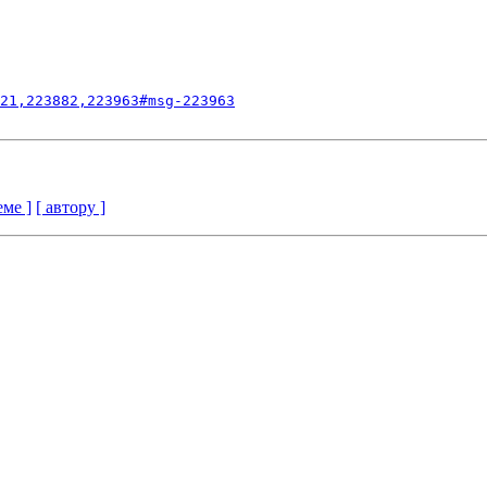
21,223882,223963#msg-223963
еме ]
[ автору ]