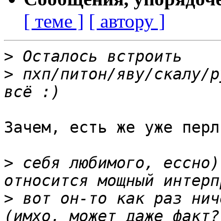
[ теме ]
[ автору ]
>
>
 пхп/питон/яву/скалу/р
Зачем, есть же уже перл
>
 себя любимого, ессно)
>
 вот он-то как раз нич