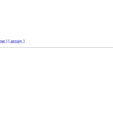
еме ]
[ автору ]