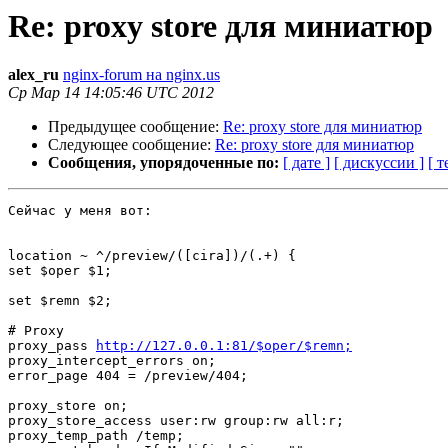
Re: proxy store для миниатюр
alex_ru
nginx-forum на nginx.us
Ср Мар 14 14:05:46 UTC 2012
Предыдущее сообщение:
Re: proxy store для миниатюр
Следующее сообщение:
Re: proxy store для миниатюр
Сообщения, упорядоченные по:
[ дате ]
[ дискуссии ]
[ т
Сейчас у меня вот:

location ~ ^/preview/([cira])/(.+) {

set $oper $1;

set $remn $2;

# Proxy

proxy_pass 
http://127.0.0.1:81/$oper/$remn;
proxy_intercept_errors on;

error_page 404 = /preview/404;

proxy_store on;

proxy_store_access user:rw group:rw all:r;

proxy_temp_path /temp;
