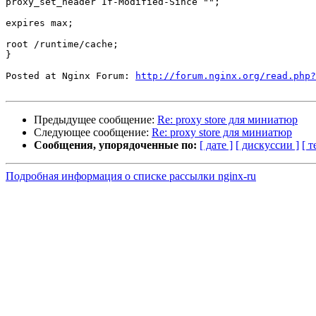
proxy_set_header If-Modified-Since "";

expires max;

root /runtime/cache;

}

Posted at Nginx Forum: 
http://forum.nginx.org/read.php?
Предыдущее сообщение:
Re: proxy store для миниатюр
Следующее сообщение:
Re: proxy store для миниатюр
Сообщения, упорядоченные по:
[ дате ]
[ дискуссии ]
[ т
Подробная информация о списке рассылки nginx-ru