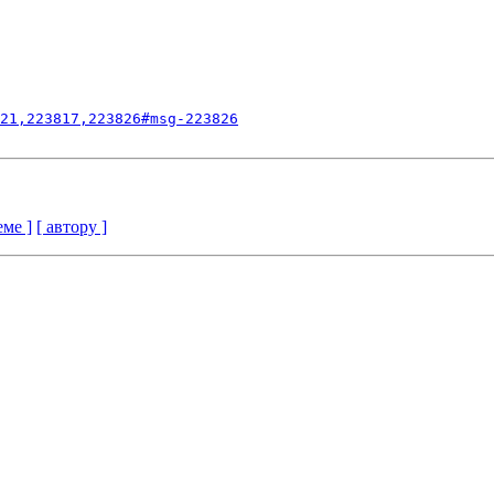
21,223817,223826#msg-223826
еме ]
[ автору ]