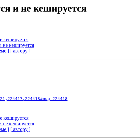
тся и не кешируется
не кешируется
и не кешируется
еме ]
[ автору ]
21,224417,224418#msg-224418
не кешируется
и не кешируется
еме ]
[ автору ]