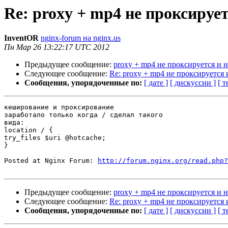
Re: proxy + mp4 не проксируе
InventOR
nginx-forum на nginx.us
Пн Мар 26 13:22:17 UTC 2012
Предыдущее сообщение:
proxy + mp4 не проксируется и 
Следующее сообщение:
Re: proxy + mp4 не проксируется 
Сообщения, упорядоченные по:
[ дате ]
[ дискуссии ]
[ т
кеширование и проксирование

заработало только когда / сделал такого

вида:

location / {

try_files $uri @hotcache;

}

Posted at Nginx Forum: 
http://forum.nginx.org/read.php?
Предыдущее сообщение:
proxy + mp4 не проксируется и 
Следующее сообщение:
Re: proxy + mp4 не проксируется 
Сообщения, упорядоченные по:
[ дате ]
[ дискуссии ]
[ т