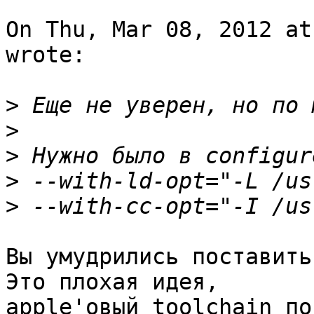
On Thu, Mar 08, 2012 at
wrote:

>
>
>
>
>
Вы умудрились поставить 
Это плохая идея, 

apple'овый toolchain по