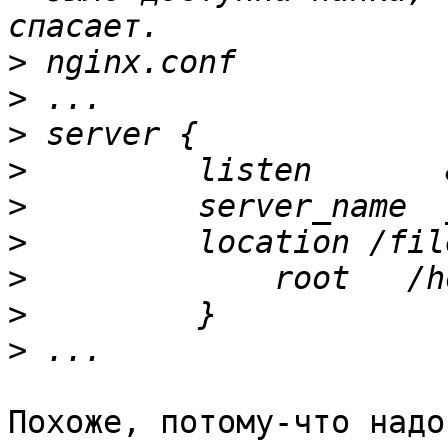
>
>
>
>
>
>
>
>
>
Похоже, потому-что надо