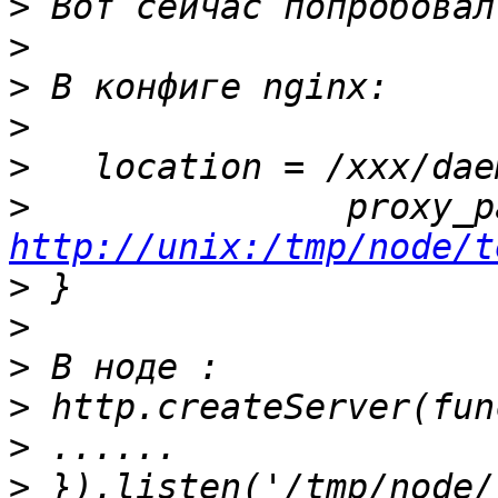
>
>
>
>
>
>
http://unix:/tmp/node/t
>
>
>
>
>
>