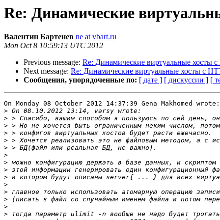
Re: Динамические виртуальн
Валентин Бартенев
ne at vbart.ru
Mon Oct 8 10:59:13 UTC 2012
Previous message:
Re: Динамические виртуальные хосты 
Next message:
Re: Динамические виртуальные хосты с H
Сообщения, упорядоченные по:
[ дате ]
[ дискуссии ]
[ т
On Monday 08 October 2012 14:37:39 Gena Makhomed wrote:

>
>
>
>
>
>
>
>
>
>
>
>
>
>
>