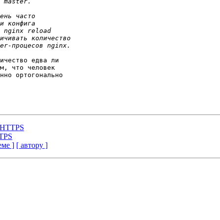
ичество едва ли

м, что человек

нно ортогонально 

с HTTPS
TTPS
еме ]
[ автору ]