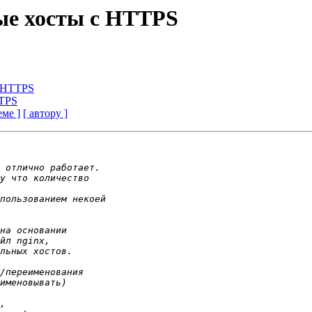
ые хосты с HTTPS
с HTTPS
TTPS
еме ]
[ автору ]