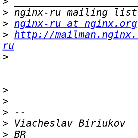
>
>
>
nginx-ru at nginx.org
>
http://mailman.nginx.
ru
>
>
>
>
>
>