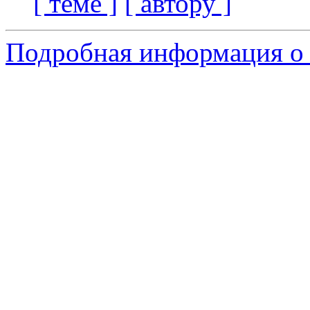
[ теме ]
[ автору ]
Подробная информация о 