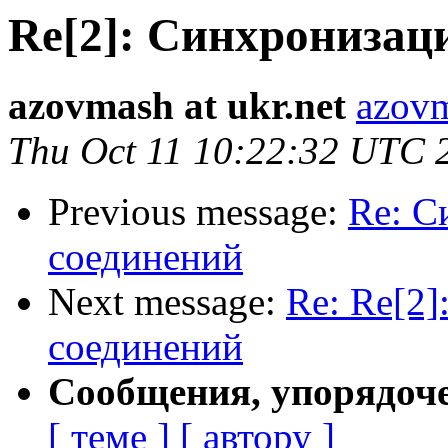
Re[2]: Синхронизац
azovmash at ukr.net
azovm
Thu Oct 11 10:22:32 UTC 
Previous message:
Re: С
соединений
Next message:
Re: Re[2]
соединений
Сообщения, упорядоч
[ теме ]
[ автору ]