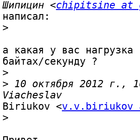
Шипицин <
chipitsine at 
написал:

>
а какая у вас нагрузка 
байтах/секунду ?

>
>
 10 октября 2012 г., 1
Biriukov <
v.v.biriukov 
>