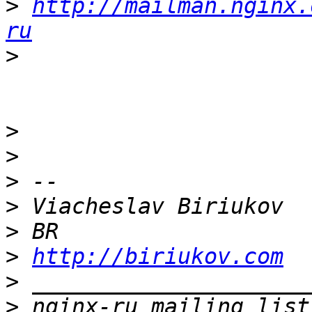
>
http://mailman.nginx.
ru
>
>
>
>
>
>
>
http://biriukov.com
>
>