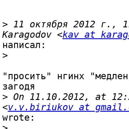
>
 11 октября 2012 г., 1
Karagodov <
kav at karag
написал:

>
"просить" нгинх "медлен
загодя

>
 On 11.10.2012, at 12:
<
v.v.biriukov at gmail.
wrote:

>