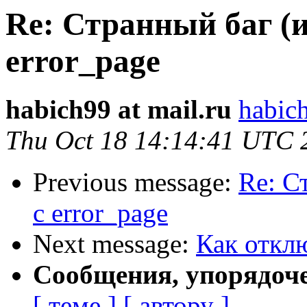
Re: Странный баг (
error_page
habich99 at mail.ru
habich
Thu Oct 18 14:14:41 UTC 
Previous message:
Re: С
с error_page
Next message:
Как отклю
Сообщения, упорядоч
[ теме ]
[ автору ]