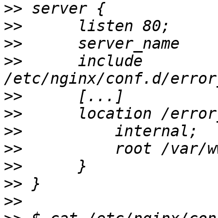
>>
>>
>>
>>
      include 
>>
>>
>>
>>
>>
>>
>>