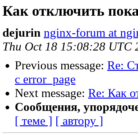
Как отключить показ
dejurin
nginx-forum at ngi
Thu Oct 18 15:08:28 UTC 
Previous message:
Re: С
с error_page
Next message:
Re: Как о
Сообщения, упорядоч
[ теме ]
[ автору ]