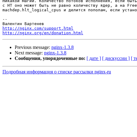
Никакой магии. Количество потоков исполнения, если быть
с HT оно может быть не равно количеству ядер, а на Free
machdep.hlt_logical_cpus и делится пополам, если устано
--

http://nginx.com/support.html
http://nginx.org/en/donation.html
Previous message:
nginx-1.3.8
Next message:
nginx-1.3.8
Сообщения, упорядоченные по:
[ дате ]
[ дискуссии ]
[ т
Подробная информация о списке рассылки nginx-ru