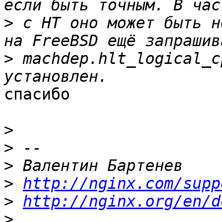
>
 с HT оно может быть н
>
 machdep.hlt_logical_c
спасибо 

>
>
>
>
http://nginx.com/supp
>
http://nginx.org/en/d
>