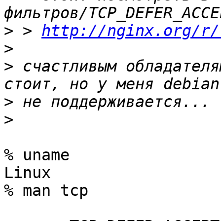
>
 > 
http://nginx.org/r/
>
>
 счастливым обладателя
>
>
% uname  

Linux

% man tcp
