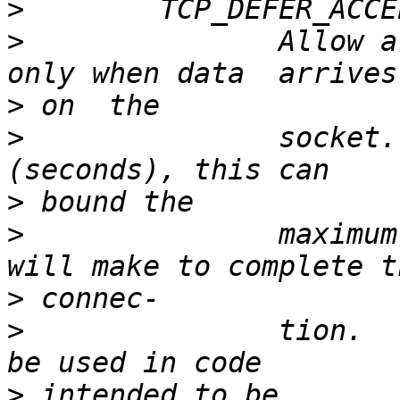
>
>
               Allow a
>
>
               socket.
>
>
               maximum
>
>
               tion.  
>