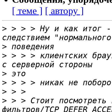
[ теме ]
[ автору ]
>
 > > > Ну и как итог -
>
>
 > > > клиентских брау
>
>
>
>
 > > Стоит посмотреть 