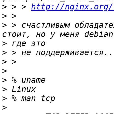
>
 > > 
http://nginx.org/
>
>
 > счастливым обладате
>
>
>
>
>
>
>
>