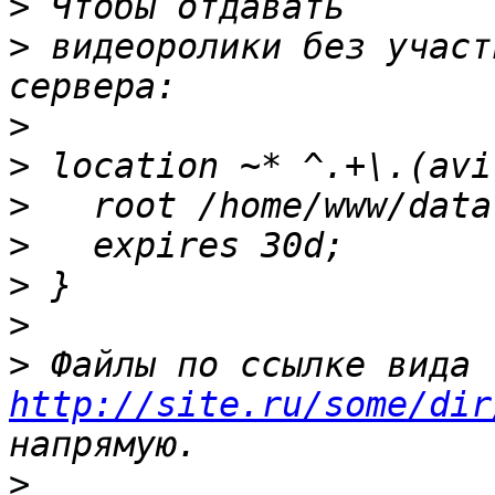
>
>
 видеоролики без участ
>
>
>
>
>
>
>
 Файлы по ссылке вида 
http://site.ru/some/dir
>