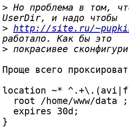
>
 Но проблема в том, чт
>
http://site.ru/~pupki
>
Проще всего проксироват
location ~* ^.+\.(avi|f
  root /home/www/data ;

  expires 30d;

}
