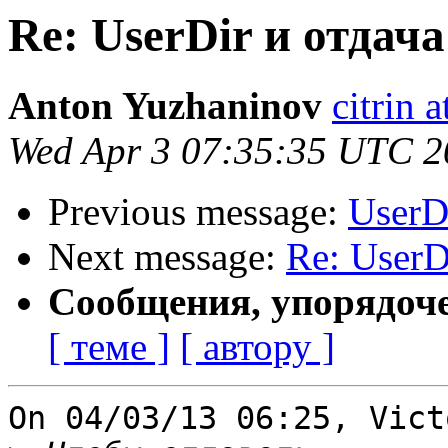
Re: UserDir и отда
Anton Yuzhaninov
citrin a
Wed Apr 3 07:35:35 UTC 2
Previous message:
UserD
Next message:
Re: UserD
Сообщения, упорядоч
[ теме ]
[ автору ]
On 04/03/13 06:25, Vict