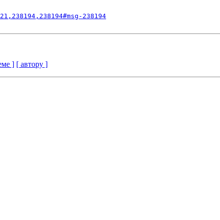
21,238194,238194#msg-238194
еме ]
[ автору ]