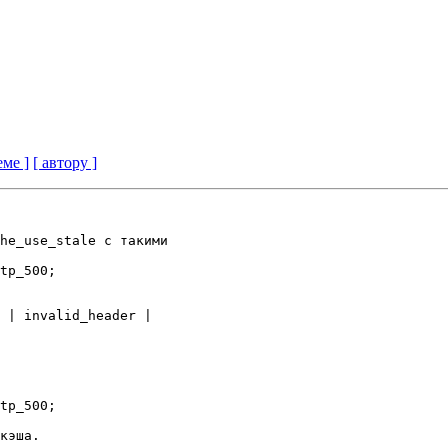
еме ]
[ автору ]
he_use_stale с такими

tp_500;

tp_500;

кэша.
