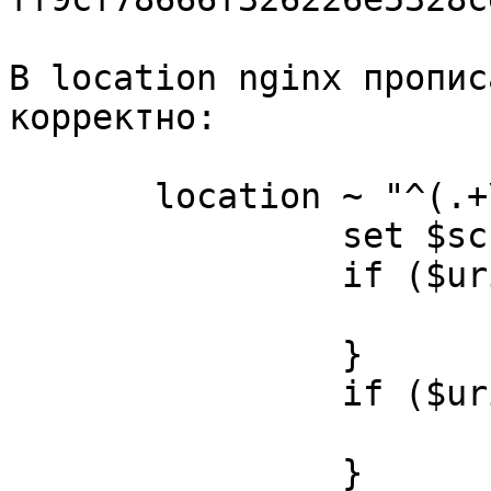
В location nginx пропис
корректно:

       location ~ "^(.+\.php)($|/)" {

                set $script $uri;

                if ($uri ~ "^(.+\.php)($|/)") {

                        set $script $1
                }

                if ($uri ~ "^(.+\.php)(/.+)") {

                        set $script $1
                }
