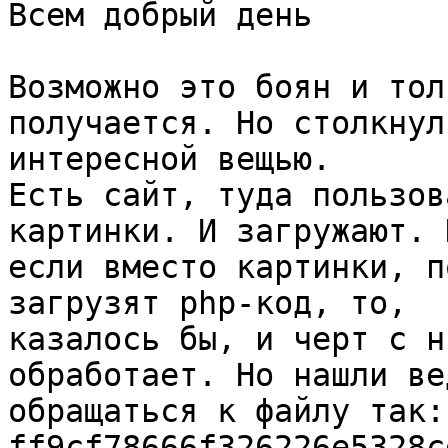
Всем добрый день

Возможно это боян и тол
получается. Но столкнулс
интересной вещью.

Есть сайт, туда пользов
картинки. И загружают. Н
если вместо картинки, п
загрузят php-код, то,

казалось бы, и черт с н
обработает. Но нашли ве
обращаться к файлу так:

ff9cf78666f326226e5328c