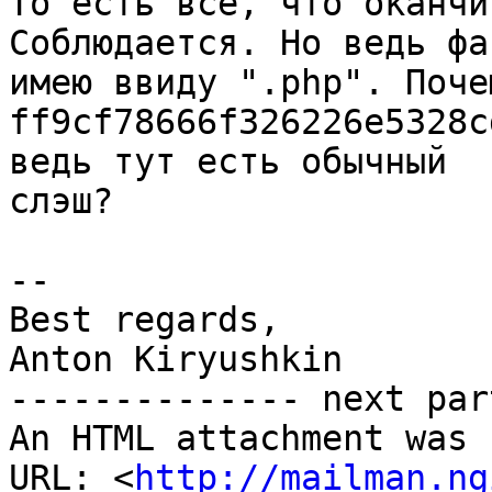
То есть все, что оканчи
Соблюдается. Но ведь фа
имею ввиду ".php". Поче
ff9cf78666f326226e5328c
ведь тут есть обычный

слэш?

-- 

Best regards,

Anton Kiryushkin

-------------- next par
An HTML attachment was 
URL: <
http://mailman.ng