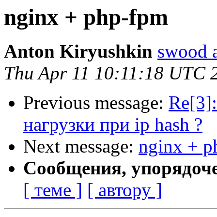
nginx + php-fpm
Anton Kiryushkin
swood a
Thu Apr 11 10:11:18 UTC 
Previous message:
Re[3]
нагрузки при ip hash ?
Next message:
nginx + p
Сообщения, упорядоч
[ теме ]
[ автору ]