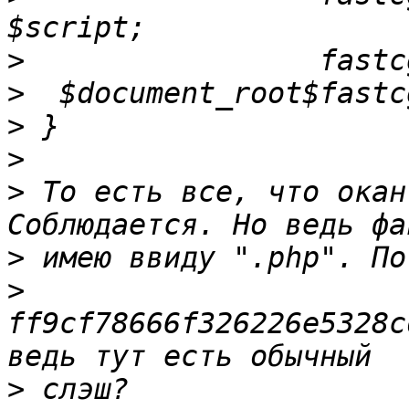
>
>
>
>
>
 То есть все, что окан
>
>
ff9cf78666f326226e5328c
>