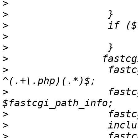
>
>
>
>
>
>
>
                 fastcgi_sp
>
                 fastcgi_p
>
>
>
                 fastc