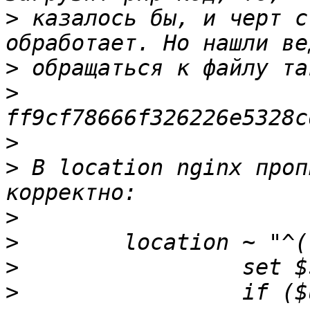
>
 казалось бы, и черт с
>
>
>
>
 В location nginx проп
>
>
>
>