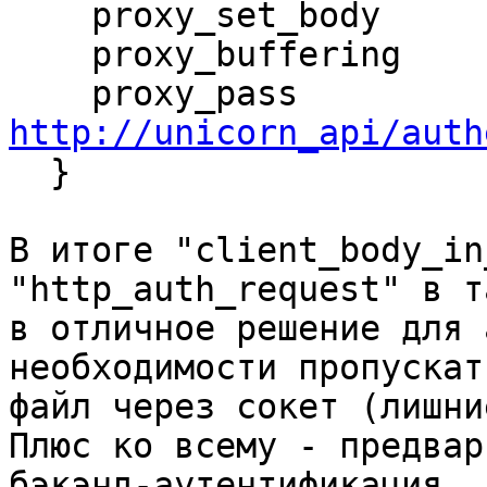
    proxy_set_body             off;

    proxy_buffering            off;

    proxy_pass  
http://unicorn_api/auth

  }

В итоге "client_body_in
"http_auth_request" в т
в отличное решение для 
необходимости пропускать
файл через сокет (лишни
Плюс ко всему - предвар
бэкэнд-аутентификация, 