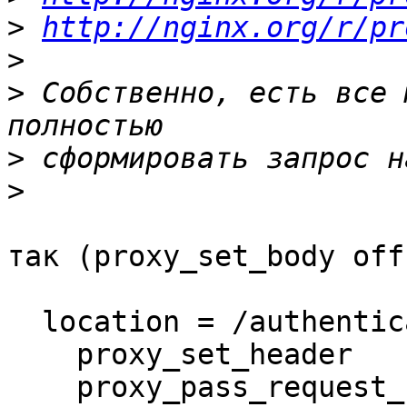
>
http://nginx.org/r/pr
>
>
 Собственно, есть все 
>
>
так (proxy_set_body off
  location = /authentication/check {

    proxy_set_header           Content-Length "";

    proxy_pass_request_body    off;
