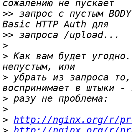
>>
 запрос с пустым BODY
>>
>
>
 Как вам будет угодно.
>
 убрать из запроса то,
>
>
>
http://nginx.org/r/pr
>
http://nginx.org/r/pr