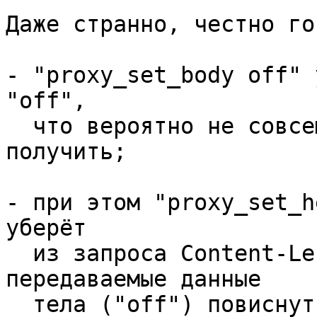
Даже странно, честно го
- "proxy_set_body off" 
"off", 

  что вероятно не совсем то, что вы хотели 
получить;

- при этом "proxy_set_h
уберёт 

  из запроса Content-Length, и в результате 
передаваемые данные 

  тела ("off") повиснут в воздухе;
