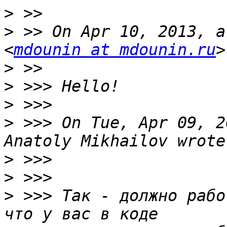
>
>
 >> On Apr 10, 2013, a
<
mdounin at mdounin.ru
>
>
>
>
 >>> On Tue, Apr 09, 2
>
>
>
 >>> Так - должно рабо