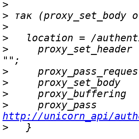
>
>
>
>
>
     proxy_set_header 
>
>
>
>
     proxy_pa
http://unicorn_api/auth
>