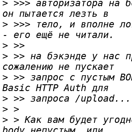
>
 >>> авторизатора на б
>
 >>> тело, и вполне ло
>
>
 >> на бэкэнде у нас п
>
 >> запрос с пустым BO
>
>
>
 > Как вам будет угодн