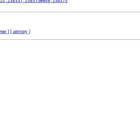
21,238337,238373#msg-238373
еме ]
[ автору ]