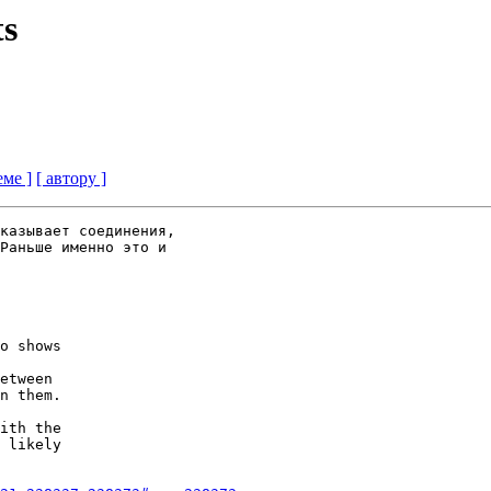
ts
еме ]
[ автору ]
казывает соединения,

Раньше именно это и

o shows

etween

n them.

ith the

 likely
