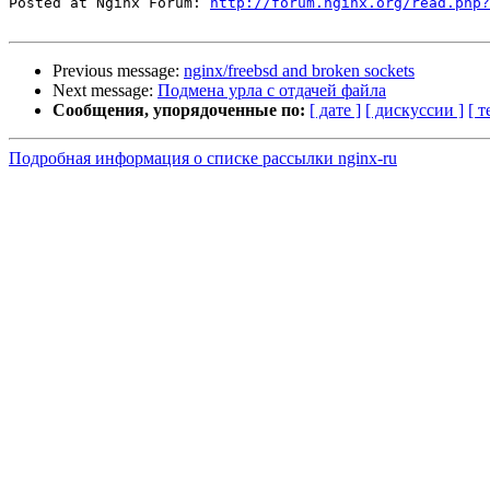
Posted at Nginx Forum: 
http://forum.nginx.org/read.php?
Previous message:
nginx/freebsd and broken sockets
Next message:
Подмена урла с отдачей файла
Сообщения, упорядоченные по:
[ дате ]
[ дискуссии ]
[ т
Подробная информация о списке рассылки nginx-ru