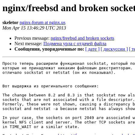
nginx/freebsd and broken socke
skeletor
nginx-forum at nginx.us
Mon Apr 15 13:46:29 UTC 2013
Previous message:
nginx/freebsd and broken sockets
Next message:
Подмена урла с отдачей файла
Сообщения, упорядоченные по:
[ дате ]
[ дискуссии ]
[ т
Просто теперь расширили функционал sockstat, который по
которые не принадлежат никаким файловым декстрипторам. 
отличало sockstat от netstat (он их показывал).

Вот выдержка из оригинального сообщения:

The change between 8.2 and 8.3 is that sockstat now als
sockets that are not associated with a file descriptor.

Formerly, these were not shown, causing a discrepancy b
sockstat and netstat -a because netstat has always show
In your case, the sockets on port 2049 are associated w
kernel NFS client and server. The other TCP sockets are
in TIME_WAIT or a similar state.
