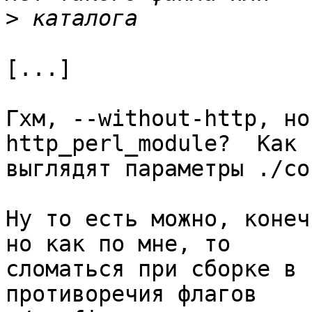
>
[...]

Гхм, --without-http, но
http_perl_module?  Как 

выглядят параметры ./co
Ну то есть можно, конеч
но как по мне, то 

сломаться при сборке в 
противоречия флагов 
