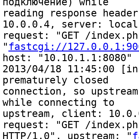
подключение) while

reading response header
10.0.0.4, server: local
request: "GET /index.ph
"
fastcgi://127.0.0.1:90
host: "10.10.1.1:8080"

2013/04/18 11:45:00 [in
prematurely closed

connection, so upstream
while connecting to

upstream, client: 10.0.
request: "GET /index.php
HTTP/1.0", upstream: "
f