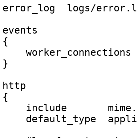
error_log  logs/error.l
events 

{

    worker_connections  1024;

}

http 

{

    include       mime.types;

    default_type  application/octet-stream;
