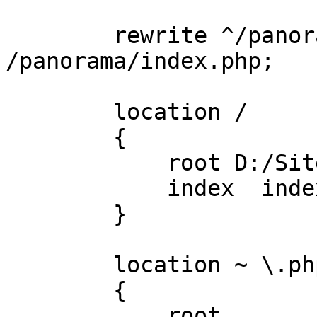
        rewrite ^/panorama/(.*)$ 
/panorama/index.php;

        location / 

        {

            root D:/Site;

            index  index.html index.htm index.php;

        }

        location ~ \.php$ 

        {

            root           D:/Site;
