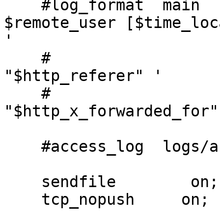
    #log_format  main  '$remote_addr - 
$remote_user [$time_loc
'

    #                  '$status $body_bytes_sent 
"$http_referer" '

    #                  '"$http_user_agent" 
"$http_x_forwarded_for"'
    #access_log  logs/access.log  main;

    sendfile        on;

    tcp_nopush     on;
