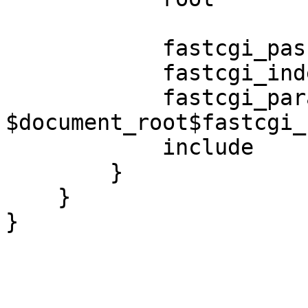
            fastcgi_pass   127.0.0.1:9000;

            fastcgi_index  index.php;

            fastcgi_param  SCRIPT_FILENAME

$document_root$fastcgi_
            include        fastcgi_params;

        }

    }

}
