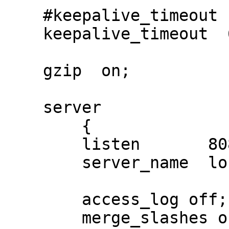
    #keepalive_timeout  0;

    keepalive_timeout  600s 600s;

    gzip  on;

    server 

	{

        listen       8080;

        server_name  localhost;

	access_log off;

        merge_slashes on;
