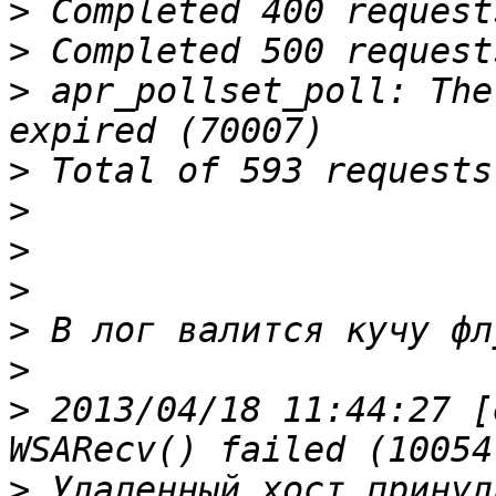
>
>
>
 apr_pollset_poll: The
>
>
>
>
>
>
>
 2013/04/18 11:44:27 [
>
 Удаленный хост принуд