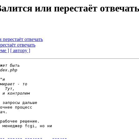
 Валится или перестаёт отвечат
и перестаёт отвечать
ерестаёт отвечать
еме ]
[ автору ]
 запросы дальше

очнее процесс

ач.

рабочее решение.

 менеджер fcgi, но ни
