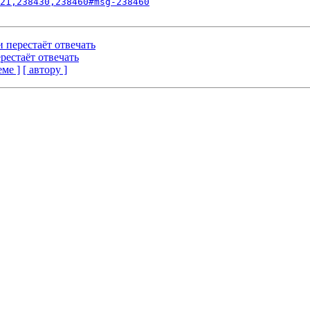
21,238430,238460#msg-238460
и перестаёт отвечать
ерестаёт отвечать
еме ]
[ автору ]