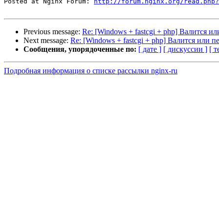
Posted at Nginx Forum: 
http://forum.nginx.org/read.php?
Previous message:
Re: [Windows + fastcgi + php] Валится ил
Next message:
Re: [Windows + fastcgi + php] Валится или п
Сообщения, упорядоченные по:
[ дате ]
[ дискуссии ]
[ т
Подробная информация о списке рассылки nginx-ru