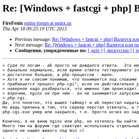
Re: [Windows + fastcgi + php]
FireFenix
nginx-forum at nginx.us
Thu Apr 18 09:25:19 UTC 2013
Previous message:
Re: [Windows + fastcgi + php] Валится ил
Next message:
Re: [Windows + fastcgi + php] Валится или п
Сообщения, упорядоченные по:
[ дате ]
[ дискуссии ]
[ т
>
>
>
>
>
>
>
>
Да, это понятно, что вышел таймаут и ab перестал кидать
Но ведь причина в том, что сервер перстал отвечать, а т
php-cgi.exe умер или закрылся, т.е. просто исчез из зад
Конечно, я не виню nginx или php, но хотелось бы найти 
Много тем на форуме где советуют использовать отдельный
одного не нашёл живого под Win =(
