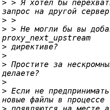
>
 > Я хотел бы перехват
>
>
 > Не могли бы вы доба
>
>
>
 Простите за нескромны
>
>
 Если не предпринимать
>
 появляются на месте а