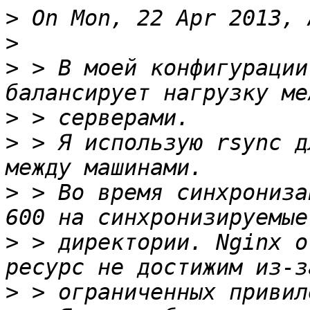
>
>
>
 > В моей конфигурации
>
>
 > Я использую rsync д
>
 > Во время синхрониза
>
 > директории. Nginx о
>