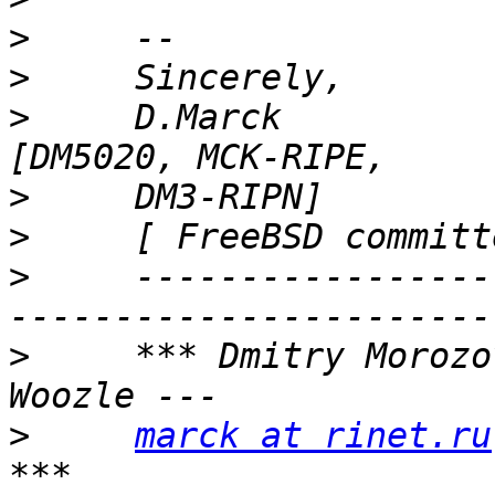
>
>
>
     D.Marck                                     
>
>
     [ FreeBSD committ
>
     -----------------
>
     *** Dmitry Morozo
>
marck at rinet.ru