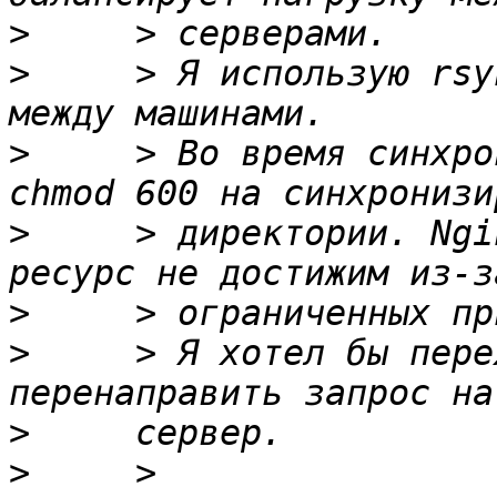
>
>
     > Я использую rsy
>
     > Во время синхро
>
     > директории. Ngi
>
>
     > Я хотел бы пере
>
>