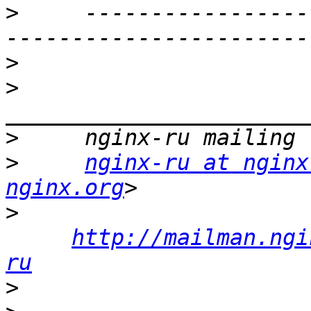
>
     -----------------
>
>
>
>
nginx-ru at nginx
nginx.org
>
http://mailman.ngi
ru
>