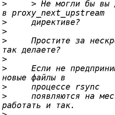
>
     > Не могли бы вы 
>
>
>
     Простите за нескр
>
>
     Если не предприни
>
>
     появляются на мес
>