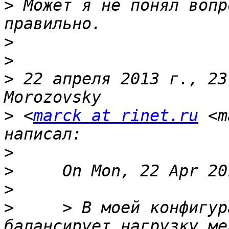
>
 Может я не понял вопр
>
>
>
 22 апреля 2013 г., 23
>
 <
marck at rinet.ru
 <m
>
>
>
>
     > В моей конфигур