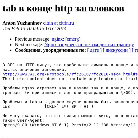
tab в конце http заголовков
Anton Yuzhaninov
citrin at citrin.ru
Thu Feb 13 10:09:13 UTC 2014
Previous message:
nginx: [emerg]
Next message:
Nginx запущен, но не заходит на страницу
Сообщения, упорядоченные по:
[ дате ]
[ дискуссии ]
[ т
В RFC на HTTP пишут, что пробельные символы в конце и в
http://www.w3.org/Protocols/rfc2616/rfc2616-sec4.html#s

The field-content does not include any leading or trail
Пробелы nginx отрезает как в начале так и в конце, а во
трогоает (и при зиписи в лог они превращаются в \x09). 
Проблемы и tab-ы в данном случае должны быть равнозначн
LWS            = [CRLF] 1*( SP | HT )

Не могу сказать, что это сильно мешает жить, но в логах
такой User-Agent:

Opera/9.80 (Windows NT 6.1) Presto/2.12.388 Version/12.