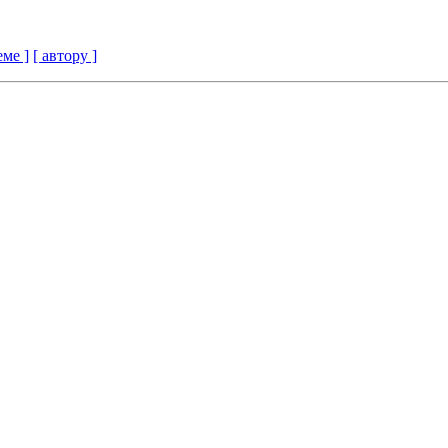
еме ]
[ автору ]