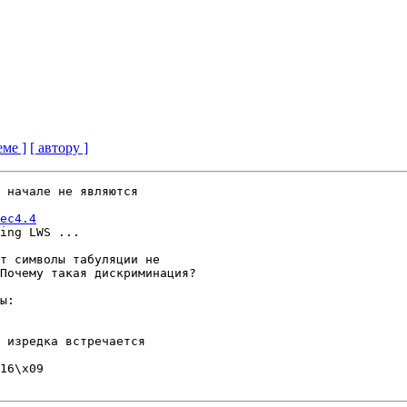
еме ]
[ автору ]
 начале не являются 

ec4.4
ing LWS ...

т символы табуляции не 

Почему такая дискриминация?

ы:

 изредка встречается 

16\x09
