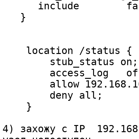
      include        fastcgi_params;

   }

    location /status {

        stub_status on;

        access_log   off;

        allow 192.168.163.1;

        deny all;

    }

4) захожу с IP  192.168.