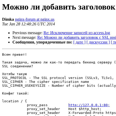
Можно ли добавить заголовок
Dimka
nginx-forum at nginx.us
Tue Jan 28 12:48:26 UTC 2014
Previous message:
Re: Исключение записей из access.log
Next message:
Re: Можно ли добавить заголовок с SSL и
Сообщения, упорядоченные по:
[ дате ]
[ дискуссии ]
[ т
Всем привет!

Такая задача, можно ли как-то передать бекенд серверу (
SSL соединении?

Хотябы такую

SSL_PROTOCOL - The SSL protocol version (SSLv3, TLSv1, 
SSL_CIPHER - The cipher specification name

SSL_CIPHER_USEKEYSIZE - Number of cipher bits (actually
Конфиг такой:

location / {

            proxy_pass          
http://127.0.0.1:80;
            proxy_set_header    Host $http_host;

            proxy_set_header    X-Forwarded-Proto https;
