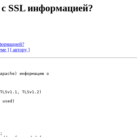
 с SSL информацией?
нформацией?
еме ]
[ автору ]
apache) информацию о

TLSv1.1, TLSv1.2)

 used)
