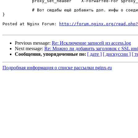
            proxy_set_header    X-Forwarfed-For $proxy_add_x_forwarded_for;

            # Вот сюдабы ещё добавить доп. инфы о соединении...

}

Posted at Nginx Forum: 
http://forum.nginx.org/read.php?
Previous message:
Re: Исключение записей из access.log
Next message:
Re: Можно ли добавить заголовок с SSL и
Сообщения, упорядоченные по:
[ дате ]
[ дискуссии ]
[ т
Подробная информация о списке рассылки nginx-ru