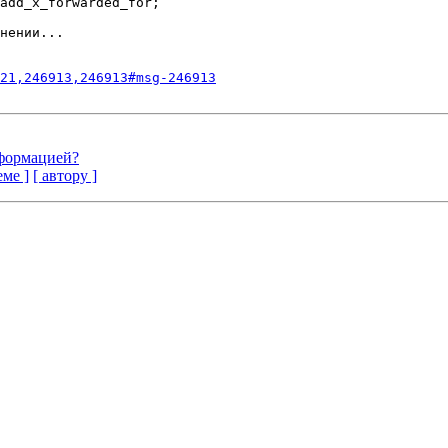
21,246913,246913#msg-246913
нформацией?
еме ]
[ автору ]